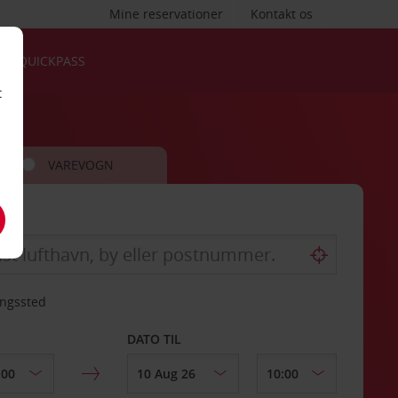
Mine reservationer
Kontakt os
QUICKPASS
t
VAREVOGN
ingssted
DATO TIL