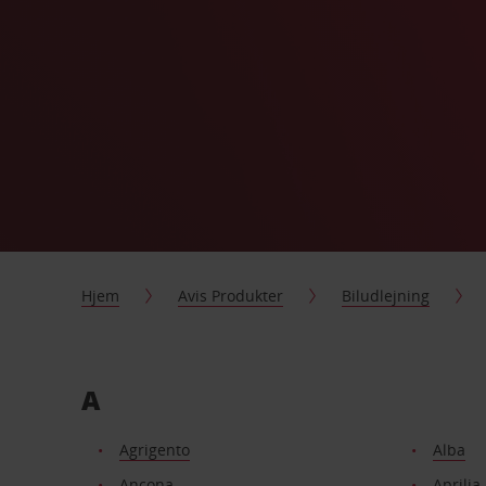
Hjem
Avis Produkter
Biludlejning
A
Agrigento
Alba
Ancona
Aprilia