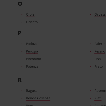
O
Olbia
Orbass
Orvieto
P
Padova
Palerm
Perugia
Pesaro
Piombino
Pisa
Potenza
Prato
R
Ragusa
Raven
Rende Cosenza
Rieti
Rom
Ronzo