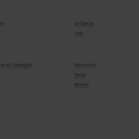
no
La Spezia
Lodi
a di Campiglio
Malcesine
Meda
Milano