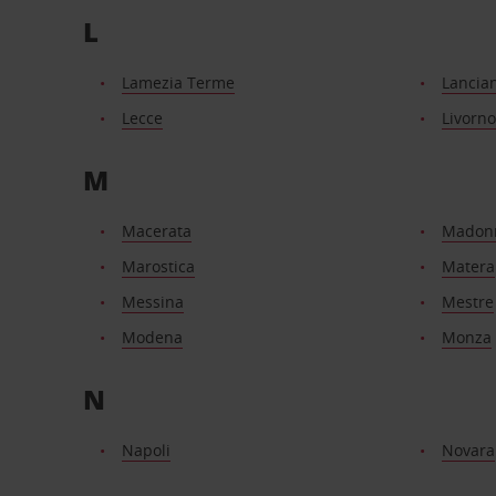
L
Lamezia Terme
Lancia
Lecce
Livorno
M
Macerata
Madonn
Marostica
Matera
Messina
Mestre
Modena
Monza
N
Napoli
Novara