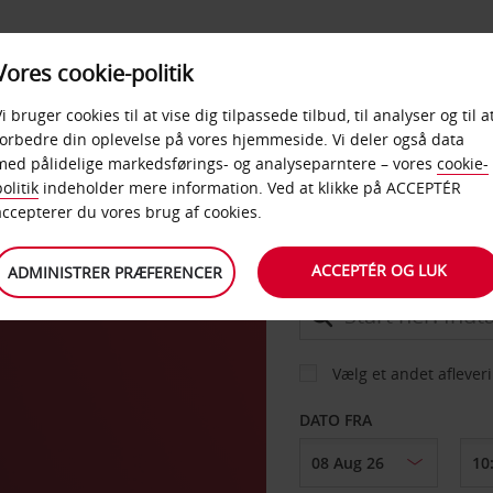
PRODUKTER &
Vores cookie-politik
BUD
TAXFREE & ERHVERV
KONTORER
Vi bruger cookies til at vise dig tilpassede tilbud, til analyser og til a
forbedre din oplevelse på vores hjemmeside. Vi deler også data
med pålidelige markedsførings- og analyseparntere – vores
cookie-
olitik
indeholder mere information. Ved at klikke på ACCEPTÉR
BIL
accepterer du vores brug af cookies.
ACCEPTÉR OG LUK
ADMINISTRER PRÆFERENCER
AFHENT FRA
Vælg et andet aflever
DATO FRA