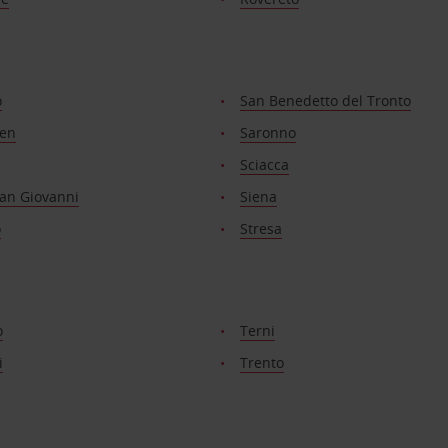
o
San Benedetto del Tronto
ien
Saronno
Sciacca
San Giovanni
Siena
o
Stresa
o
Terni
i
Trento