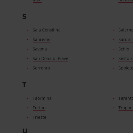
S
Sala Consilina
Salern
Sanremo
Sardin
Savona
Schio
San Dona di Piave
Sesto 
Sorrento
Spolet
T
Taormina
Tarant
Torino
Trapan
Trieste
U