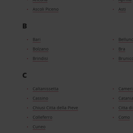
Ascoli Piceno
Asti
B
Bari
Bellun
Bolzano
Bra
Brindisi
Brunic
C
Caltanissetta
Cameri
Cassino
Catani
Chiusi Citta della Pieve
Citta d
Colleferro
Como
Cuneo