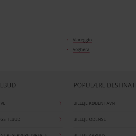
Viareggio
Voghera
ILBUD
POPULÆRE DESTINAT
IVE
BILLEJE KØBENHAVN
NGSTILBUD
BILLEJE ODENSE
 AT RESERVERE DIREKTE
BILLEJE AARHUS