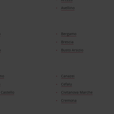
Avellino
o
Bergamo
Brescia
o
Busto Arsizio
no
Canazei
a
Cefalu
i Castello
Civitanova Marche
Cremona