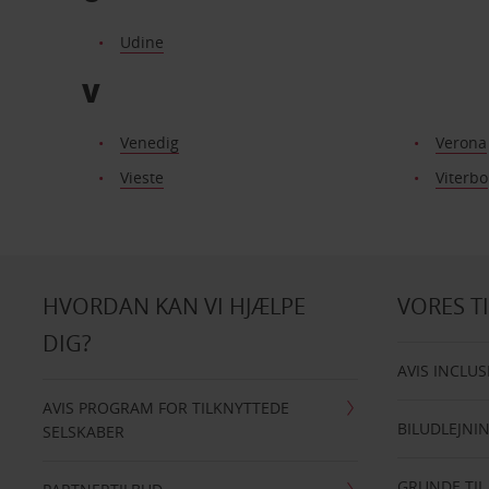
Udine
V
Venedig
Verona
Vieste
Viterbo
HVORDAN KAN VI HJÆLPE
VORES T
DIG?
AVIS INCLUS
AVIS PROGRAM FOR TILKNYTTEDE
BILUDLEJNI
SELSKABER
GRUNDE TIL