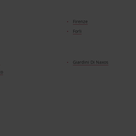
Firenze
Forli
a
Giardini Di Naxos
to