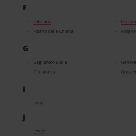
F
Fabriano
Ferrara
Foiano della Chiana
Foligno
G
Gaglianico Biella
Genov
Giulianova
Grosse
I
Ivrea
J
Jesolo