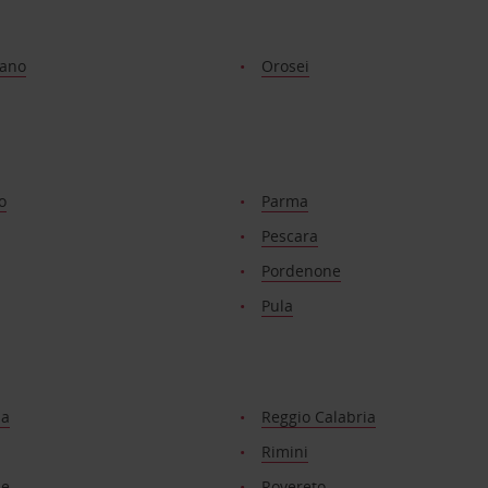
ano
Orosei
o
Parma
Pescara
Pordenone
Pula
na
Reggio Calabria
Rimini
ne
Rovereto